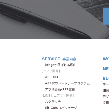
SERVICE
W
事業内容
iRidgeが選ばれる理由
N
アプリ開発
APPBOX
BL
APPBOXパートナープログラム
マー
アプリ企画/RFP支援
開発
LINEミニアプリ開発
デザ
スクラッチ
採用
Kit-Curu（パッケージ）