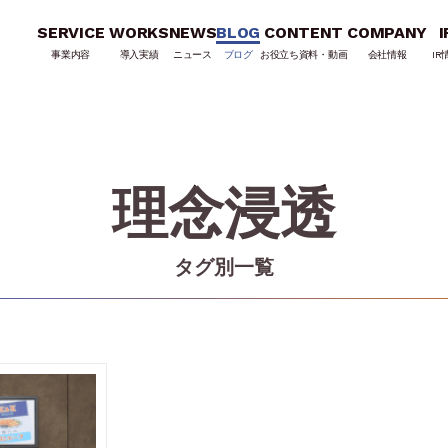
SERVICE
WORKS
NEWS
BLOG
CONTENT
COMPANY
I
事業内容
導入実績
ニュース
ブログ
お役立ち資料・動画
会社情報
IR
理念浸透
タグ別一覧