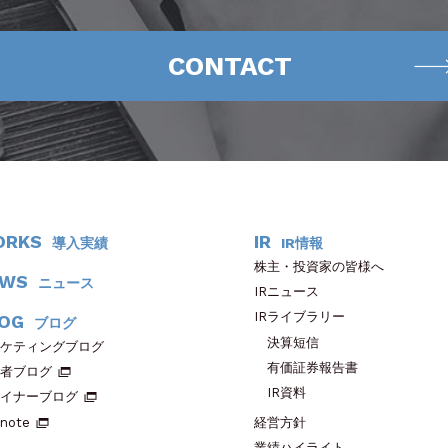
CONTACT
ORKS
IR
導入実績
IR情報
株主・投資家の皆様へ
EWS
ニュース
IRニュース
IRライブラリー
OG
ブログ
決算短信
ケティングブログ
有価証券報告書
者ブログ
IR資料
イナーブログ
note
経営方針
業績ハイライト