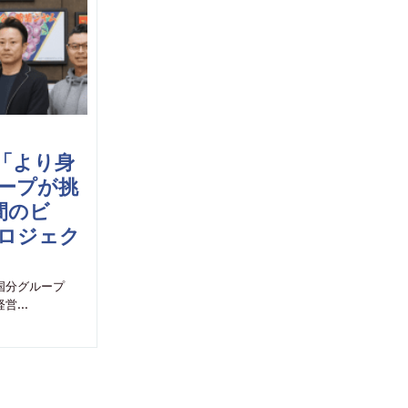
を「より身
ープが挑
間のビ
ロジェク
国分グループ
経営…