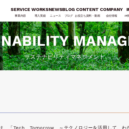
SERVICE
WORKS
NEWS
BLOG
CONTENT
COMPANY
I
事業内容
導入実績
ニュース
ブログ
お役立ち資料・動画
会社情報
IR
INABILITY MANA
サステナビリティマネジメント
、「Tech Tomorrow ～テクノロジーを活用して、