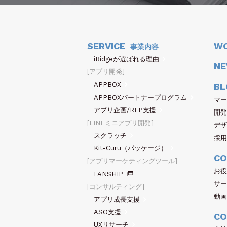
SERVICE
W
事業内容
iRidgeが選ばれる理由
N
アプリ開発
APPBOX
BL
APPBOXパートナープログラム
マー
アプリ企画/RFP支援
開発
LINEミニアプリ開発
デザ
スクラッチ
採用
Kit-Curu（パッケージ）
CO
アプリマーケティングツール
お役
FANSHIP
サー
コンサルティング
動画
アプリ成長支援
ASO支援
CO
UXリサーチ