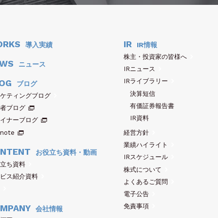
ORKS
IR
導入実績
IR情報
株主・投資家の皆様へ
EWS
ニュース
IRニュース
IRライブラリー
OG
ブログ
決算短信
ケティングブログ
有価証券報告書
者ブログ
IR資料
イナーブログ
note
経営方針
業績ハイライト
NTENT
お役立ち資料・動画
IRスケジュール
立ち資料
株式について
ビス紹介資料
よくあるご質問
電子公告
免責事項
MPANY
会社情報