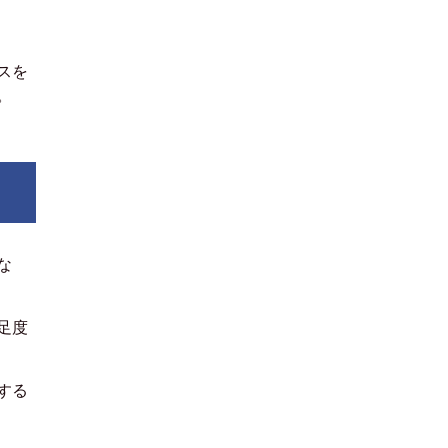
スを
。
な
足度
する