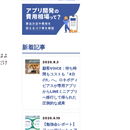
新着記事
はよ
だけ
2026.8.3
顧客VOICE：待ち時
間もコストも「4分
の1」へ。ロキボディ
ピアスが専用アプリ
からLINEミニアプリ
へ移行して得られた
圧倒的な成果
2026.6.19
【勉強会レポート】