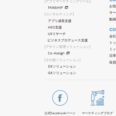
アプリマーケティングツール
お役
FANSHIP
サー
コンサルティング
動画
アプリ成長支援
ASO支援
CO
UXリサーチ
会社
ビジネスプロデュース支援
トッ
アサイン管理ソリューション
ミッ
Co-Assign
沿革
その他ソリューション
役員
DXソリューション
GXソリューション
公式Facebook
ページ
マーケティング
ブログ