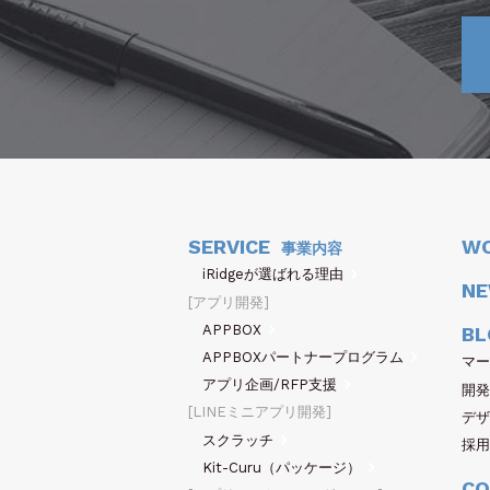
SERVICE
W
事業内容
iRidgeが選ばれる理由
N
アプリ開発
APPBOX
BL
APPBOXパートナープログラム
マー
アプリ企画/RFP支援
開発
LINEミニアプリ開発
デザ
スクラッチ
採用
Kit-Curu（パッケージ）
CO