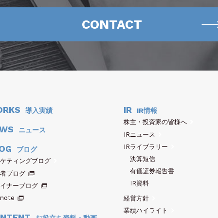
CONTACT
ORKS
IR
導入実績
IR情報
株主・投資家の皆様へ
EWS
ニュース
IRニュース
IRライブラリー
OG
ブログ
決算短信
ケティングブログ
有価証券報告書
者ブログ
IR資料
イナーブログ
note
経営方針
業績ハイライト
NTENT
お役立ち資料・動画