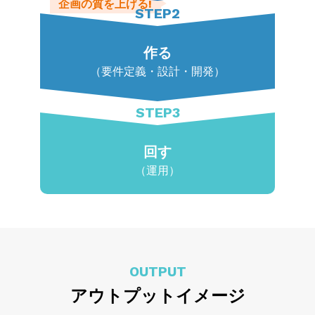
企画の質を上げる!
▶
STEP2
作る
（要件定義・設計・開発）
STEP3
回す
（運用）
OUTPUT
アウトプットイメージ