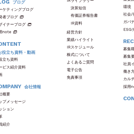
IRライブラリー
LOG
ブログ
環境
決算短信
ーケティングブログ
社会/
有価証券報告書
発者ブログ
ガバ
IR資料
ザイナーブログ
ESG
用note
経営方針
業績ハイライト
REC
ONTENT
IRスケジュール
募集
お役立ち資料・動画
株式について
募集
役立ち資料
よくあるご質問
社員
ービス紹介資料
電子公告
働き
画
免責事項
カル
OMPANY
採用n
会社情報
社概要
CO
ップメッセージ
ッション
革
員紹介