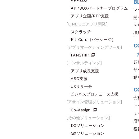
APPBOX
B
APPBOXパートナープログラム
マ
アプリ企画/RFP支援
開
LINEミニアプリ開発
デ
スクラッチ
採
Kit-Curu（パッケージ）
C
アプリマーケティングツール
FANSHIP
お
コンサルティング
サ
アプリ成長支援
動
ASO支援
UXリサーチ
C
ビジネスプロデュース支援
会
アサイン管理ソリューション
ト
Co-Assign
ミ
その他ソリューション
沿
DXソリューション
役
GXソリューション