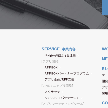
SERVICE
W
事業内容
iRidgeが選ばれる理由
N
アプリ開発
APPBOX
BL
APPBOXパートナープログラム
マー
アプリ企画/RFP支援
開発
LINEミニアプリ開発
デザ
スクラッチ
採用
Kit-Curu（パッケージ）
CO
アプリマーケティングツール