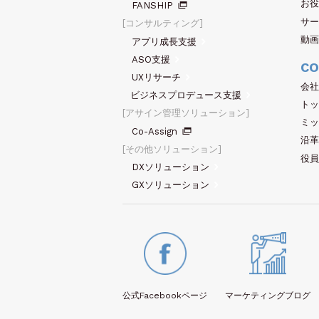
お役
FANSHIP
サー
コンサルティング
動画
アプリ成長支援
ASO支援
CO
UXリサーチ
会社
ビジネスプロデュース支援
トッ
アサイン管理ソリューション
ミッ
Co-Assign
沿革
その他ソリューション
役員
DXソリューション
GXソリューション
公式Facebook
ページ
マーケティング
ブログ