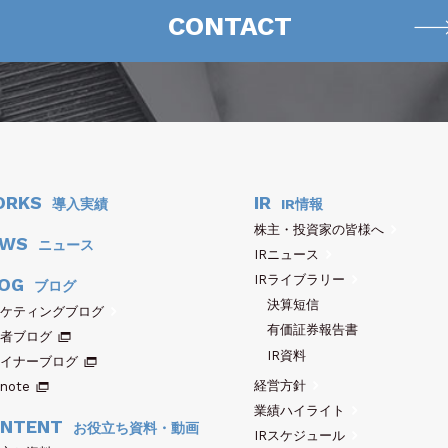
CONTACT
ORKS
IR
導入実績
IR情報
株主・投資家の皆様へ
EWS
ニュース
IRニュース
IRライブラリー
OG
ブログ
決算短信
ケティングブログ
有価証券報告書
者ブログ
IR資料
イナーブログ
経営方針
note
業績ハイライト
NTENT
お役立ち資料・動画
IRスケジュール