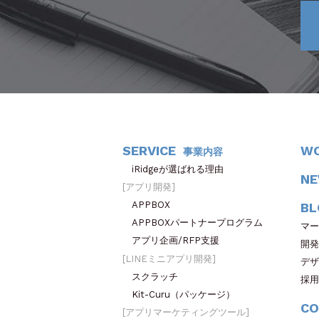
SERVICE
W
事業内容
iRidgeが選ばれる理由
N
アプリ開発
APPBOX
BL
APPBOXパートナープログラム
マー
アプリ企画/RFP支援
開発
LINEミニアプリ開発
デザ
スクラッチ
採用
Kit-Curu（パッケージ）
CO
アプリマーケティングツール