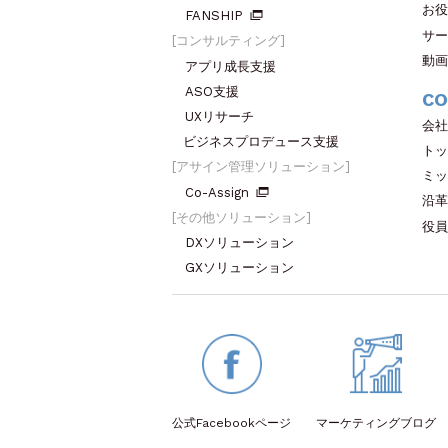
お役
FANSHIP
サー
コンサルティング
動画
アプリ成長支援
ASO支援
CO
UXリサーチ
会社
ビジネスプロデュース支援
トッ
アサイン管理ソリューション
ミッ
Co-Assign
沿革
その他ソリューション
役員
DXソリューション
GXソリューション
公式Facebook
ページ
マーケティング
ブログ