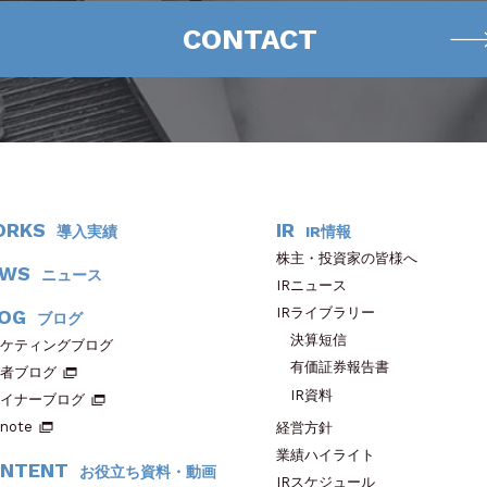
CONTACT
ORKS
IR
導入実績
IR情報
株主・投資家の皆様へ
EWS
ニュース
IRニュース
IRライブラリー
OG
ブログ
決算短信
ケティングブログ
有価証券報告書
者ブログ
IR資料
イナーブログ
note
経営方針
業績ハイライト
NTENT
お役立ち資料・動画
IRスケジュール