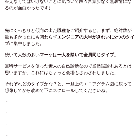
答えなくてはいけないことに気づいて段々言葉少なく無表情にな
るのが面白かったです）
先にくっきりと傾向の出た職種をご紹介すると、まず、絶対数が
最も多かったにも関わらず
エンジニアの大半がきれいに2つのタイ
プ
に集中しました。
続いて人数の多い
マーケは一人を除いて全員同じタイプ
。
無料サービスを使った素人の自己診断なので当然誤診もあるとは
思いますが、これにはちょっと会場もざわざわしました。
それぞれどのタイプかな？と、一旦上のエニアグラム図に戻って
想像してから改めて下にスクロールしてくださいね。
・
・
・
・