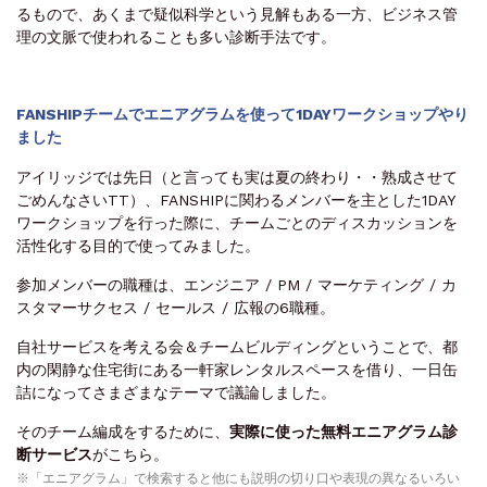
るもので、あくまで疑似科学という見解もある一方、ビジネス管
理の文脈で使われることも多い診断手法です。
FANSHIPチームでエニアグラムを使って1DAYワークショップやり
ました
アイリッジでは先日（と言っても実は夏の終わり・・熟成させて
ごめんなさいTT）、FANSHIPに関わるメンバーを主とした1DAY
ワークショップを行った際に、チームごとのディスカッションを
活性化する目的で使ってみました。
参加メンバーの職種は、エンジニア / PM / マーケティング / カ
スタマーサクセス / セールス / 広報の6職種。
自社サービスを考える会＆チームビルディングということで、都
内の閑静な住宅街にある一軒家レンタルスペースを借り、一日缶
詰になってさまざまなテーマで議論しました。
そのチーム編成をするために、
実際に使った無料エニアグラム診
断サービス
がこちら。
※「エニアグラム」で検索すると他にも説明の切り口や表現の異なるいろい