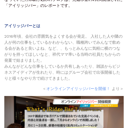
「アイリッジバー」のレポートです。
アイリッジバーとは
2016年頃、会社の雰囲気をよくする会が発足。 入社した人や隣の
人が何の仕事をしているかわからない、職種跨いでみんなで飲め
る会があると良いよね、など、、もっとみんなに気軽に横のつな
がりを持ってほしいなと、祥代ママ率いる当時の社員たちからの
発案で始まりました。
みんながどんな仕事をしているか共有しあったり、雑談からビジ
ネスアイディアが生れたり、時にはグループ会社で出張開催した
りと様々なやり方で続けてきました。
＜
オンラインアイリッジバーを開催！
より＞