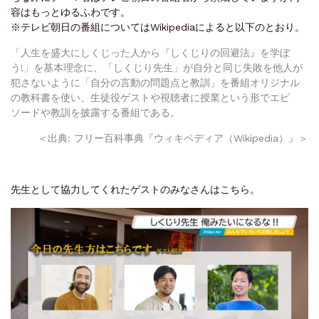
容はもっとゆるふわです。
※テレビ朝日の番組についてはWikipediaによると以下のとおり。
「人生を盛大にしくじった人から『しくじりの回避法』を学ぼ
う!」を基本理念に、「しくじり先生」が自分と同じ失敗を他人が
犯さないように「自分の言動の問題点と教訓」を番組オリジナル
の教科書を使い、生徒役ゲストや視聴者に授業という形でエピ
ソードや教訓を披露する番組である。
＜出典: フリー百科事典『ウィキペディア（Wikipedia）』＞
先生として協力してくれたゲストのみなさんはこちら。