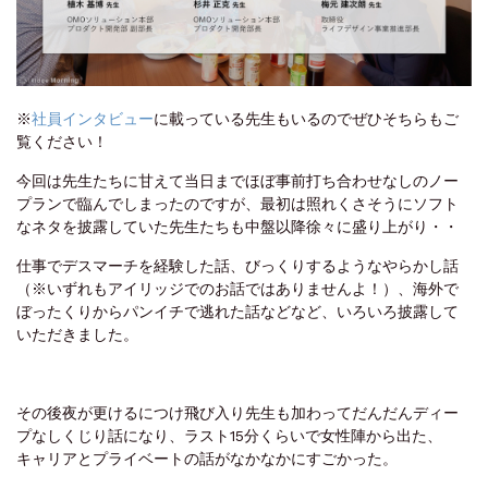
※
社員インタビュー
に載っている先生もいるのでぜひそちらもご
覧ください！
今回は先生たちに甘えて当日までほぼ事前打ち合わせなしのノー
プランで臨んでしまったのですが、最初は照れくさそうにソフト
なネタを披露していた先生たちも中盤以降徐々に盛り上がり・・
仕事でデスマーチを経験した話、びっくりするようなやらかし話
（※いずれもアイリッジでのお話ではありませんよ！）、海外で
ぼったくりからパンイチで逃れた話などなど、いろいろ披露して
いただきました。
その後夜が更けるにつけ飛び入り先生も加わってだんだんディー
プなしくじり話になり、ラスト15分くらいで女性陣から出た、
キャリアとプライベートの話がなかなかにすごかった。