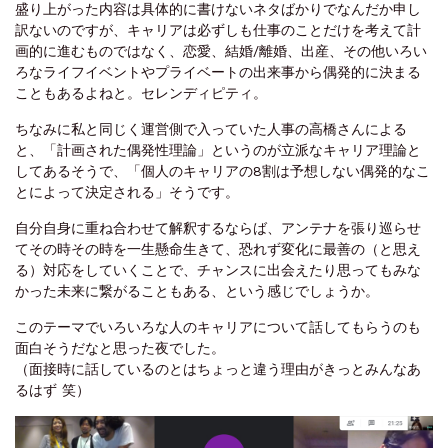
盛り上がった内容は具体的に書けないネタばかりでなんだか申し
訳ないのですが、キャリアは必ずしも仕事のことだけを考えて計
画的に進むものではなく、恋愛、結婚/離婚、出産、その他いろい
ろなライフイベントやプライベートの出来事から偶発的に決まる
こともあるよねと。セレンディピティ。
ちなみに私と同じく運営側で入っていた人事の高橋さんによる
と、「計画された偶発性理論」というのが立派なキャリア理論と
してあるそうで、「個人のキャリアの8割は予想しない偶発的なこ
とによって決定される」そうです。
自分自身に重ね合わせて解釈するならば、アンテナを張り巡らせ
てその時その時を一生懸命生きて、恐れず変化に最善の（と思え
る）対応をしていくことで、チャンスに出会えたり思ってもみな
かった未来に繋がることもある、という感じでしょうか。
このテーマでいろいろな人のキャリアについて話してもらうのも
面白そうだなと思った夜でした。
（面接時に話しているのとはちょっと違う理由がきっとみんなあ
るはず 笑）