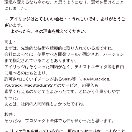
環境を変えるなら今かな、と思うようになり、選考を受けること
にしました。
－ ‌アイリッジはとてもいい会社・・うれしいです。ありがとうご
ざいます。
よかったら、その理由を教えてください。
高山：
まずは、先進的な技術を積極的に取り入れている点ですね。
会社によっては
、
使用すべき開発ツールが固定され、
バージョン
まで指定されていることもありますが、
アイリッジはそういった制約がなく、
テキストエディタ等を自由
に選べるのはもとより、
許可されにくいイメージがあるSasS等（JIRAやBacklog,
Youtrack, MacStadiumなどのサービス）の導入も
素早く行える
のがとてもよかったです。とにかく仕事がしやす
かった。
あとは、社内の人間関係もよかったですね。
杉井：
そうだね、プロジェクト全体でも仲が良かったと思います。
－
リファラルを迷っている方に、何かメッセージや、こんなこと