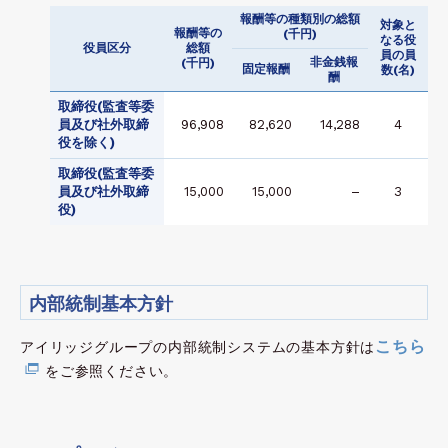
報酬等の種類別の総額
対象と
報酬等の
(千円)
なる役
役員区分
総額
員の員
非金銭報
(千円)
固定報酬
数(名)
酬
取締役(監査等委
員及び社外取締
96,908
82,620
14,288
4
役を除く)
取締役(監査等委
員及び社外取締
15,000
15,000
–
3
役)
内部統制基本方針
こちら
アイリッジグループの内部統制システムの基本方針は
をご参照ください。