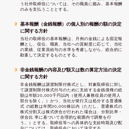
う社外取締役については、その職責に鑑み、基本報酬
のみを支払うこととする。
基本報酬（金銭報酬）の個人別の報酬の額の決定
に関する方針
当社の取締役の基本報酬は、月例の金銭による固定報
酬とし、役位、職責、当社への貢献度に応じて、当社
の業績、従業員給与の水準を考慮しながら、総合的に
勘案して決定するものとする。
非金銭報酬の内容及び額又は数の算定方法の決定
に関する方針
非金銭報酬は譲渡制限付株式とし、対象取締役に対し
て譲渡制限付株式付与のために支給する金銭債権の総
額は年額20,000千円以内（使用人兼務役員の使用人
部分を除く。）かつ、当社が発行又は処分する普通株
式 の総数は年間30,000株以内（ただし、普通株式の
株式分割又は株式併合が行われた場合は、分割比率・
併合比 率に基づいて合理的な範囲内で調整を行
う。）とする。取締役等への具体的な支給時期及び配
分については、取締役会において決定する。