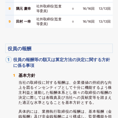
社外取締役(監査
8
隅元 慶幸
○
16/16回
13/13回
等委員)
社外取締役(監査
9
田村 一幸
○
16/16回
13/13回
等委員)
役員の報酬
役員の報酬等の額又は算定方法の決定に関する方針
に係る事項
基本方針
当社の取締役に対する報酬は、企業価値の持続的な向
上を図るインセンティブとして十分に機能するよう株
主利益と連動した報酬体系とし個々の取締役の報酬の
決定に際しては各職責及び当社への貢献度等を踏まえ
た適正な水準となることを基本方針とする。
具体的には、業務執行取締役の報酬は、基本報酬（金
銭報酬）及び非金銭報酬により構成し、監督機能を担