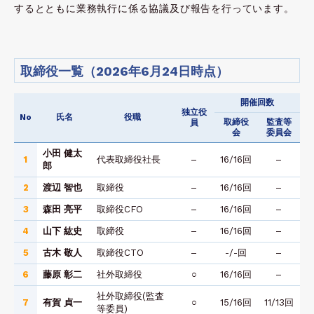
するとともに業務執行に係る協議及び報告を行っています。
取締役一覧（2026年6月24日時点）
開催回数
独立役
No
氏名
役職
取締役
監査等
員
会
委員会
小田 健太
1
代表取締役社長
–
16/16回
–
郎
2
渡辺 智也
取締役
–
16/16回
–
3
森田 亮平
取締役CFO
–
16/16回
–
4
山下 紘史
取締役
–
16/16回
–
5
古木 敬人
取締役CTO
–
-/-回
–
6
藤原 彰二
社外取締役
○
16/16回
–
社外取締役(監査
7
有賀 貞一
○
15/16回
11/13回
等委員)