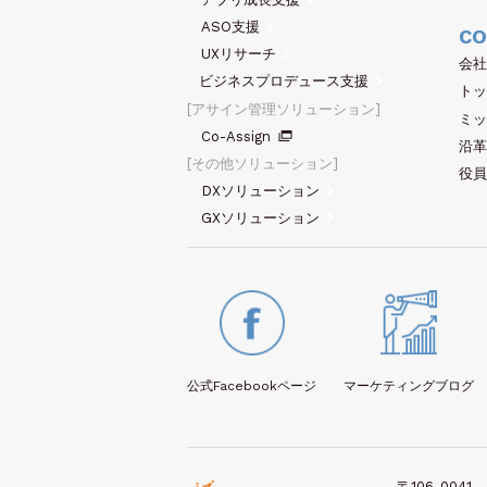
ASO支援
CO
UXリサーチ
会社
ビジネスプロデュース支援
トッ
アサイン管理ソリューション
ミッ
Co-Assign
沿革
その他ソリューション
役員
DXソリューション
GXソリューション
公式Facebook
ページ
マーケティング
ブログ
〒106-0041