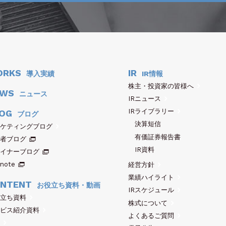
ORKS
IR
導入実績
IR情報
株主・投資家の皆様へ
EWS
ニュース
IRニュース
IRライブラリー
OG
ブログ
決算短信
ケティングブログ
有価証券報告書
者ブログ
IR資料
イナーブログ
note
経営方針
業績ハイライト
NTENT
お役立ち資料・動画
IRスケジュール
立ち資料
株式について
ビス紹介資料
よくあるご質問