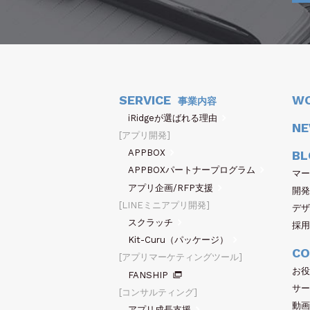
SERVICE
W
事業内容
iRidgeが選ばれる理由
N
アプリ開発
APPBOX
BL
APPBOXパートナープログラム
マー
アプリ企画/RFP支援
開発
LINEミニアプリ開発
デザ
スクラッチ
採用
Kit-Curu（パッケージ）
CO
アプリマーケティングツール
お役
FANSHIP
サー
コンサルティング
動画
アプリ成長支援