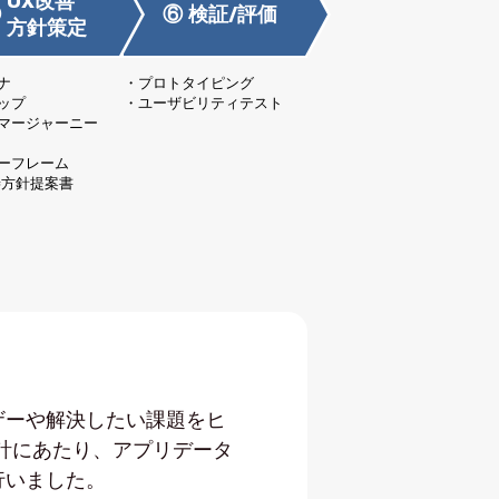
UX改善
⑤
⑥
検証/評価
方針策定
ナ
プロトタイピング
ップ
ユーザビリティテスト
マージャーニー
ーフレーム
善方針提案書
ザーや解決したい課題をヒ
計にあたり、アプリデータ
行いました。