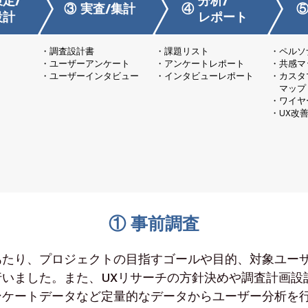
定/
分析/
③
実査/集計
④
設計
レポート
調査設計書
課題リスト
ペルソ
ユーザーアンケート
アンケートレポート
共感マ
ユーザーインタビュー
インタビューレポート
カスタ
マップ
ワイヤ
UX改
① 事前調査
あたり、プロジェクトの目指すゴールや目的、対象ユー
行いました。また、UXリサーチの方針決めや調査計画設
ンケートデータなど定量的なデータからユーザー分析を