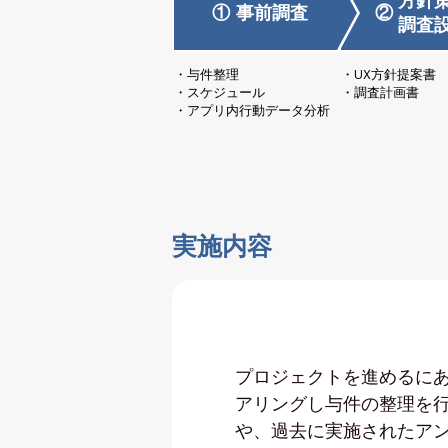
方針策
①
事前調査
②
調査
与件整理
UX方針提案書
スケジュール
調査計画書
アプリ内行動データ分析
実施内容
プロジェクトを進めるに
アリングし与件の整理を
や、過去に実施されたア