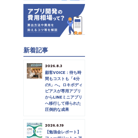
新着記事
2026.8.3
顧客VOICE：待ち時
間もコストも「4分
の1」へ。ロキボディ
ピアスが専用アプリ
からLINEミニアプリ
へ移行して得られた
圧倒的な成果
2026.6.19
【勉強会レポート】