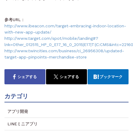
参考URL：
http://www.ibeacon.com/target-embracing-indoor-location-
with-new-app-update/
http://www.target.com/spot/mobile/landing#?
lnk=Other_012515_HP_0_E17_16_0_2015|E17|T:|C:CMS&intc=22160
http://www.twincities.com/business/ci_26956308/updated-
target-app-pinpoints-merchandise-store
シェアする
シェアする
ブックマーク
カテゴリ
アプリ開発
LINEミニアプリ