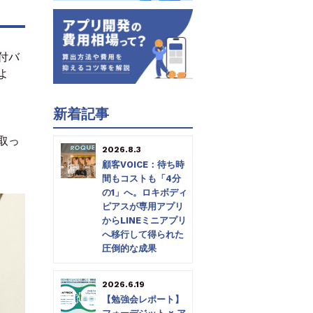
付バ
よ
新着記事
取っ
2026.8.3
顧客VOICE：待ち時
間もコストも「4分
の1」へ。ロキボディ
ピアスが専用アプリ
からLINEミニアプリ
へ移行して得られた
圧倒的な成果
2026.6.19
【勉強会レポート】