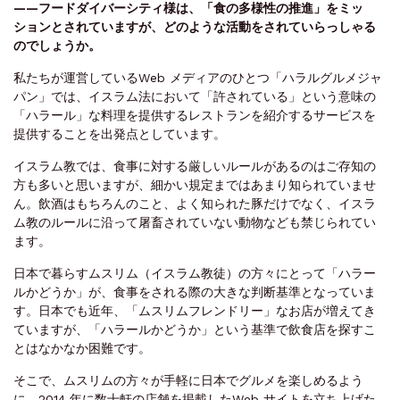
——フードダイバーシティ様は、「食の多様性の推進」をミッ
ションとされていますが、どのような活動をされていらっしゃる
のでしょうか。
私たちが運営しているWeb メディアのひとつ「ハラルグルメジャ
パン」では、イスラム法において「許されている」という意味の
「ハラール」な料理を提供するレストランを紹介するサービスを
提供することを出発点としています。
イスラム教では、食事に対する厳しいルールがあるのはご存知の
方も多いと思いますが、細かい規定まではあまり知られていませ
ん。飲酒はもちろんのこと、よく知られた豚だけでなく、イスラ
ム教のルールに沿って屠畜されていない動物なども禁じられてい
ます。
日本で暮らすムスリム（イスラム教徒）の方々にとって「ハラー
ルかどうか」が、食事をされる際の大きな判断基準となっていま
す。日本でも近年、「ムスリムフレンドリー」なお店が増えてき
ていますが、「ハラールかどうか」という基準で飲食店を探すこ
とはなかなか困難です。
そこで、ムスリムの方々が手軽に日本でグルメを楽しめるよう
に、2014 年に数十軒の店舗を掲載したWeb サイトを立ち上げた