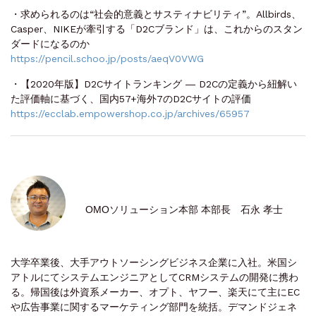
・求められるのは“社会的意義とサスティナビリティ”。Allbirds、
Casper、NIKEが牽引する「D2Cブランド」は、これからのスタン
ダードになるのか
https://pencil.schoo.jp/posts/aeqV0VWG
・【2020年版】D2Cサイトランキング ― D2Cの定義から紐解い
た評価軸に基づく、国内57+海外7のD2Cサイトの評価
https://ecclab.empowershop.co.jp/archives/65957
OMOソリューション本部 本部長 石永 孝士
大学卒業後、大手アウトソーシングビジネス企業に入社。米国シ
アトルにてシステムエンジニアとしてCRMシステムの開発に携わ
る。帰国後は外資系メーカー、オプト、ヤフー、楽天にて主にEC
や広告事業に関するマーケティング部門を統括。デマンドジェネ