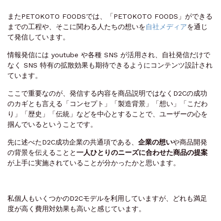
またPETOKOTO FOODSでは、「PETOKOTO FOODS」ができる
までの工程や、そこに関わる人たちの想いを
自社メディア
を通じ
て発信しています。
情報発信には youtube や各種 SNS が活用され、自社発信だけで
なく SNS 特有の拡散効果も期待できるようにコンテンツ設計され
ています。
ここで重要なのが、発信する内容を商品説明ではなくD2Cの成功
のカギとも言える「コンセプト」「製造背景」「想い」「こだわ
り」「歴史」「伝統」などを中心とすることで、ユーザーの心を
掴んでいるということです。
先に述べたD2C成功企業の共通項である、
企業の想い
や商品開発
の背景を伝えることと
一人ひとりのニーズに合わせた商品の提案
が上手に実施されていることが分かったかと思います。
私個人もいくつかのD2Cモデルを利用していますが、どれも満足
度が高く費用対効果も高いと感じています。