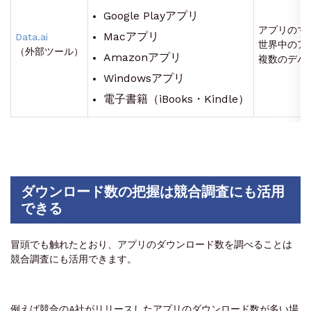
Google Playアプリ
アプリのマ
Macアプリ
Data.ai
世界中のア
（外部ツール）
Amazonアプリ
複数のデバ
Windowsアプリ
電子書籍（iBooks・Kindle）
ダウンロード数の把握は競合調査にも活用
できる
冒頭でも触れたとおり、
アプリのダウンロード数を調べることは
競合調査にも活用できます
。
例えば競合のA社がリリースしたアプリのダウンロード数が多い場