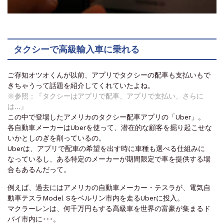
タクシーで高級輸入車に乗れる
ご存知オツオくんが以前、アプリでタクシーの配車も支払いもで
きちゃうって話題を紹介してくれていたよね。
※参照：『
タクシーはアプリで配車、アプリで支払い、さらに
は…
』
この中で登場したアメリカのタクシー配車アプリの「Uber」。
各自動車メーカーはUberを使って、潜在的な顧客を掘り起こせな
いかとしのぎを削っているの。
Uberは、アプリで配車の希望を出す時に車種も選べる仕組みに
なっているし、ある特定のメーカーが期間限定で車を提供する場
合もあるんだって。
例えば、過去にはアメリカの自動車メーカー・テスラが、電気自
動車テスラModel Sをベルリン市内を走るUberに投入。
マクラーレンは、何千万円もする高級車を世界の富豪が集まるド
バイ市内に･･･。