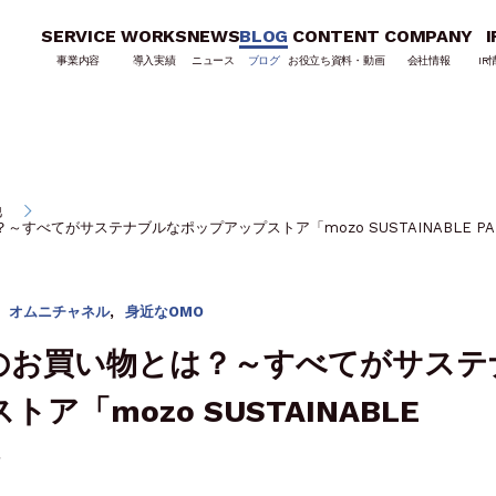
SERVICE
WORKS
NEWS
BLOG
CONTENT
COMPANY
I
事業内容
導入実績
ニュース
ブログ
お役立ち資料・動画
会社情報
IR
他
すべてがサステナブルなポップアップストア「mozo SUSTAINABLE PA
オムニチャネル
,
身近なOMO
のお買い物とは？～すべてがサステ
「mozo SUSTAINABLE
～