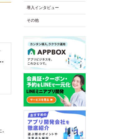
導入インタビュー
ら
その他
サ
…
た。