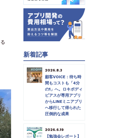
する
新着記事
2026.8.3
顧客VOICE：待ち時
間もコストも「4分
の1」へ。ロキボディ
ピアスが専用アプリ
からLINEミニアプリ
へ移行して得られた
圧倒的な成果
2026.6.19
【勉強会レポート】