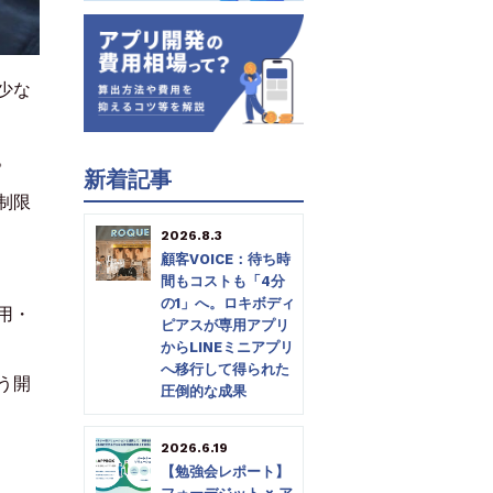
少な
。
新着記事
制限
2026.8.3
顧客VOICE：待ち時
間もコストも「4分
の1」へ。ロキボディ
用・
ピアスが専用アプリ
からLINEミニアプリ
へ移行して得られた
う開
圧倒的な成果
2026.6.19
【勉強会レポート】