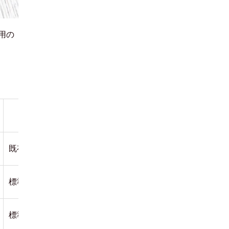
用の
パッケージ開発
既存機能を活用するため、比較的費用を抑えやすい
標準機能を活用できるため、短期間で導入しやすい
標準機能や仕様の範囲内での調整が中心になる