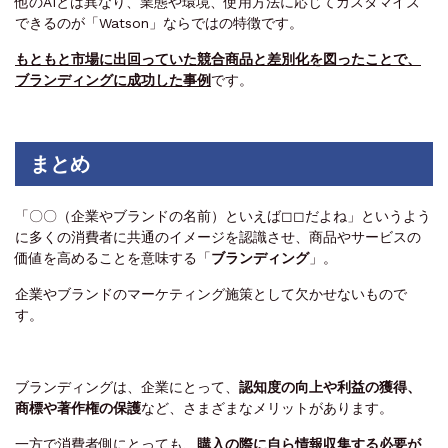
他のAIとは異なり、業態や環境、使用方法に応じてカスタマイズ
できるのが「Watson」ならではの特徴です。
もともと市場に出回っていた競合商品と差別化を図ったことで、
ブランディングに成功した事例
です。
まとめ
「〇〇（企業やブランドの名前）といえば◻◻だよね」というよう
に多くの消費者に共通のイメージを認識させ、商品やサービスの
価値を高めることを意味する「
ブランディング
」。
企業やブランドのマーケティング施策として欠かせないもので
す。
ブランディングは、企業にとって、
認知度の向上や利益の獲得、
商標や著作権の保護
など、さまざまなメリットがあります。
一方で消費者側にとっても、
購入の際に自ら情報収集する必要が