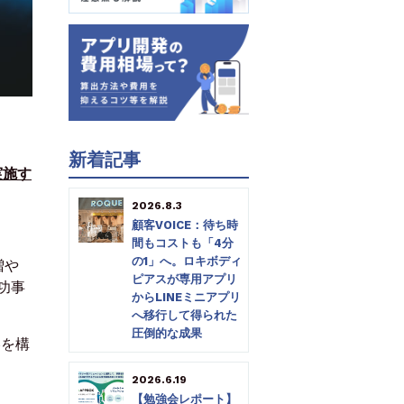
新着記事
実施す
2026.8.3
顧客VOICE：待ち時
間もコストも「4分
の1」へ。ロキボディ
増や
ピアスが専用アプリ
功事
からLINEミニアプリ
へ移行して得られた
圧倒的な成果
略を構
2026.6.19
【勉強会レポート】