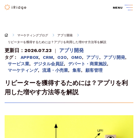
MENU
マーケティングブログ
アプリ開発
リピーターを獲得するためには？アプリを利用した増やす方法等を解説
更新日：2026.07.23
アプリ開発
｜
タグ：
APPBOX
,
CRM
,
O2O
,
OMO
,
アプリ
,
アプリ開発
,
サービス業
,
デジタル会員証
,
デパート・商業施設
,
マーケティング
,
流通・小売業
,
集客
,
顧客管理
リピーターを獲得するためには？アプリを利
用した増やす方法等を解説