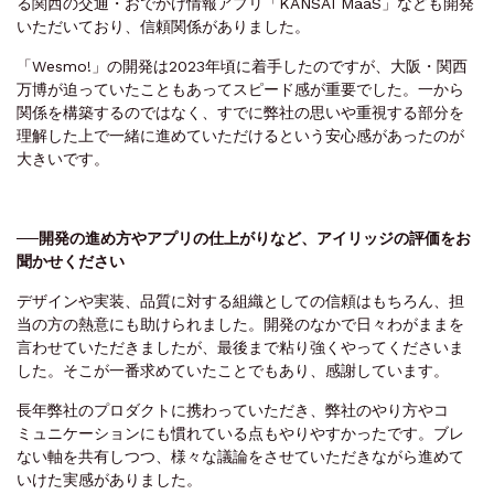
る関西の交通・おでかけ情報アプリ「KANSAI MaaS」なども開発
いただいており、信頼関係がありました。
「Wesmo!」の開発は2023年頃に着手したのですが、大阪・関西
万博が迫っていたこともあってスピード感が重要でした。一から
関係を構築するのではなく、すでに弊社の思いや重視する部分を
理解した上で一緒に進めていただけるという安心感があったのが
大きいです。
──開発の進め方やアプリの仕上がりなど、アイリッジの評価をお
聞かせください
デザインや実装、品質に対する組織としての信頼はもちろん、担
当の方の熱意にも助けられました。開発のなかで日々わがままを
言わせていただきましたが、最後まで粘り強くやってくださいま
した。そこが一番求めていたことでもあり、感謝しています。
長年弊社のプロダクトに携わっていただき、弊社のやり方やコ
ミュニケーションにも慣れている点もやりやすかったです。ブレ
ない軸を共有しつつ、様々な議論をさせていただきながら進めて
いけた実感がありました。