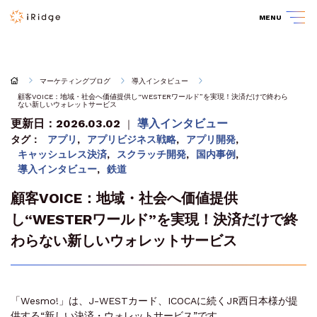
MENU
マーケティングブログ
導入インタビュー
顧客VOICE：地域・社会へ価値提供し“WESTERワールド”を実現！決済だけで終わら
ない新しいウォレットサービス
更新日：2026.03.02
導入インタビュー
｜
タグ：
アプリ
,
アプリビジネス戦略
,
アプリ開発
,
キャッシュレス決済
,
スクラッチ開発
,
国内事例
,
導入インタビュー
,
鉄道
顧客VOICE：地域・社会へ価値提供
し“WESTERワールド”を実現！決済だけで終
わらない新しいウォレットサービス
「Wesmo!」は、J-WESTカード、ICOCAに続くJR西日本様が提
供する“新しい決済・ウォレットサービス”です。