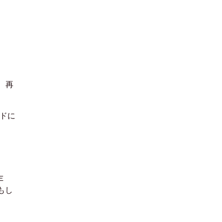
、
再
ドに
E
もし