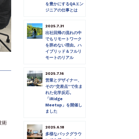
を豊かにするQAエン
ジニアの仕事とは
2025.7.31
出社回帰の流れの中
でもリモートワーク
を辞めない理由。ハ
イブリッド＆フルリ
モートのリアル
2025.7.16
営業とデザイナー、
その“交差点”で生ま
れた化学反応。
「iRidge
Meetup」を開催し
ました
技術
2025.6.18
多様なバックグラウ