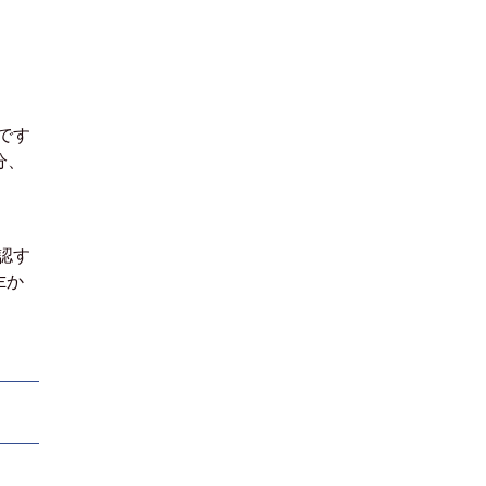
です
分、
認す
Eか