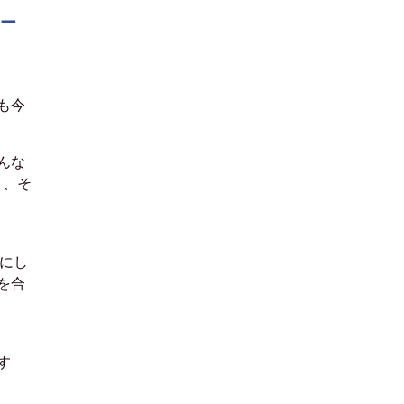
ー
も今
んな
と、
そ
にし
を合
す