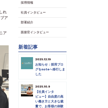
採用情報
しれ
社員インタビュー
ィブア
部署紹介
面接官インタビュー
ニア
新着記事
2025.12.19
お知らせ：採用ブロ
グをnoteへ移行しま
した
2025.10.9
【社員インタ
ビュー】自由度の高
い働き方と大きな裁
量で、お客様の体験