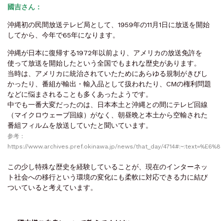
國吉さん：
沖縄初の民間放送テレビ局として、1959年の11月1日に放送を開始
してから、今年で65年になります。
沖縄が日本に復帰する1972年以前より、アメリカの放送免許を
使って放送を開始したという全国でもまれな歴史があります。
当時は、アメリカに統治されていたためにあらゆる規制がきびし
かったり、番組が輸出・輸入品として扱われたり、CMの権利問題
などに悩まされることも多くあったようです。
中でも一番大変だったのは、日本本土と沖縄との間にテレビ回線
（マイクロウェーブ回線）がなく、朝昼晩と本土から空輸された
番組フィルムを放送していたと聞いています。
参考：
https://www.archives.pref.okinawa.jp/news/that_day/4714#:~:text=%E
この少し特殊な歴史を経験していることが、現在のインターネッ
ト社会への移行という環境の変化にも柔軟に対応できる力に結び
ついていると考えています。