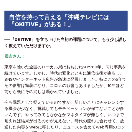
自信を持って言える「沖縄テレビには
『OKITIVE』がある！」
──
『OKITIVE』を立ち上げた当初の課題について、もう少し詳し
く教えていただけますか。
國吉さん：
東京を除いた全国のローカル局はおおむね50〜60年、同じ事業を
続けています。しかし、時代の変化とともに通信技術が進歩し、
SNSやインターネット広告が急速に発展しました。特にこの5年で
その影響は顕著になり、コロナの影響もありましたが、10年ほど
前から既にその兆しは囁かれていました。
今も課題として捉えているのですが、新しいことにチャレンジす
る機会が少なく、挑戦してもモチベーションが保てないことが多
いんです。やってみてもなかなかマネタイズが難しく、いつまで
耐えれば結果が出るのかが見えない。時代の流れに合わせて、放
送した内容をWebに移したり、ニュースを含めてWeb専用のコン