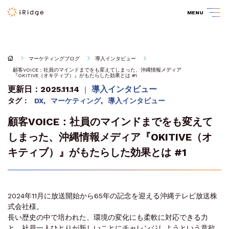
MENU
マーケティングブログ
導入インタビュー
顧客VOICE：社員のマインドまでをも変えてしまった、沖縄情報メディア
『OKITIVE（オキティブ）』がもたらした効果とは #1
更新日：2025.11.14
導入インタビュー
｜
タグ：
DX
,
マーケティング
,
導入インタビュー
顧客VOICE：社員のマインドまでをも変えて
しまった、沖縄情報メディア『OKITIVE（オ
キティブ）』がもたらした効果とは #1
2024年11月に放送開始から65年の記念を迎える沖縄テレビ放送株
式会社様。
長い歴史の中で培われた、環境の変化にも柔軟に対応できる力
と、社員一人ひとりが新しいことにチャレンジしようという意欲