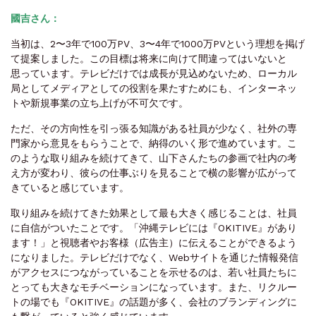
國吉さん：
当初は、2〜3年で100万PV、3〜4年で1000万PVという理想を掲げ
て提案しました。この目標は将来に向けて間違ってはいないと
思っています。テレビだけでは成長が見込めないため、ローカル
局としてメディアとしての役割を果たすためにも、インターネッ
トや新規事業の立ち上げが不可欠です。
ただ、その方向性を引っ張る知識がある社員が少なく、社外の専
門家から意見をもらうことで、納得のいく形で進めています。こ
のような取り組みを続けてきて、山下さんたちの参画で社内の考
え方が変わり、彼らの仕事ぶりを見ることで横の影響が広がって
きていると感じています。
取り組みを続けてきた効果として最も大きく感じることは、社員
に自信がついたことです。「沖縄テレビには『OKITIVE』があり
ます！」と視聴者やお客様（広告主）に伝えることができるよう
になりました。テレビだけでなく、Webサイトを通じた情報発信
がアクセスにつながっていることを示せるのは、若い社員たちに
とっても大きなモチベーションになっています。また、リクルー
トの場でも『OKITIVE』の話題が多く、会社のブランディングに