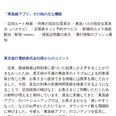
「東急線アプリ」その他の主な機能
・迂回ルート検索 ・列車の現在位置表示 ・東急バスの現在位置表
示（バスナビ） ・定期券ネット予約サービス ・駅構内カメラ画面
配信「駅視-vision」 ・遅延証明書の表示 ・運行情報のプッシュ通
知
東京急行電鉄株式会社様からのコメント
従来、路線検索は時刻表に基づいた結果しか入手することがで
きなかったため、悪天候や不慮の事故等のトラブルによる列車遅
延が生じた際、お客さまへ提供できる情報には限界を感じており
ました。今回、直近の列車の所要時間実績を検索できるようにな
ることで、迂回経路の検討など、お客さまにご判断いただくため
の材料が増えると期待しています。過去に実施してきた「東急線
アプリ」のバージョンアップでは、お客さまからも「使いやすく
なった」などのお声をいただいており、ダウンロード数も飛躍的
に伸びました。今後も「東急線アプリ」のコンテンツを拡充し、