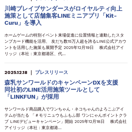
川崎ブレイブサンダースがロイヤルティ向上
施策として店舗集客LINEミニアプリ「Kit-
Curu」を導入
ホームゲームの特別イベント来場促進に位置情報と連動したスタ
ンプカード機能を活用、 友だち数15万人超を誇るLINE公式アカウ
ントを活用した施策も展開予定 2025年12月19日 株式会社アイ
リッジ（本社：東京都港区、代…
2025.12.18
｜
プレスリリース
森乳サンワールドのキャンペーンDXを支援
同社初のLINE活用施策ツールとして
「LINKFUN」が採用
サンワールド商品購入でワンちゃん・ネコちゃんのよろこぶアイ
テムが当たる 「＃モリニュウもふもふ部 ワンにゃんポイントクラ
ブ LINEデビューキャンペーン」開始 2025年12月18日 株式会社
アイリッジ（本社：東京都港…