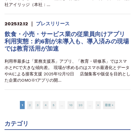
社アイリッジ（本社：…
2025.12.12
｜
プレスリリース
飲食・小売・サービス業の従業員向けアプリ
利用実態：約6割が未導入も、導入済みの現場
では教育活用が加速
利用率最多は「業務支援系」アプリ、「教育・研修系」ではスマ
ホとPCで大きな傾向差。 現場が求めるのはスマホ最適化とデータ
やAIによる接客支援 2025年12月12日 店舗集客や販促を目的とし
た企業のOMO※1アプリの開…
1
2
3
4
5
...
10
20
...
»
最後 »
カテゴリ