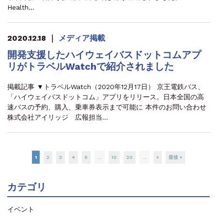
Health…
2020.12.18
｜
メディア掲載
開発支援したハイウェイバスドットコムアプ
リがトラベルWatchで紹介されました
掲載記事 ▼トラベルWatch（2020年12月17日） 京王電鉄バス、
「ハイウェイバスドットコム」アプリをリリース。日本全国の高
速バスの予約、購入、乗車券表示まで可能に 本件のお問い合わせ
株式会社アイリッジ 広報担当…
1
2
3
4
5
...
10
20
...
»
最後 »
カテゴリ
イベント