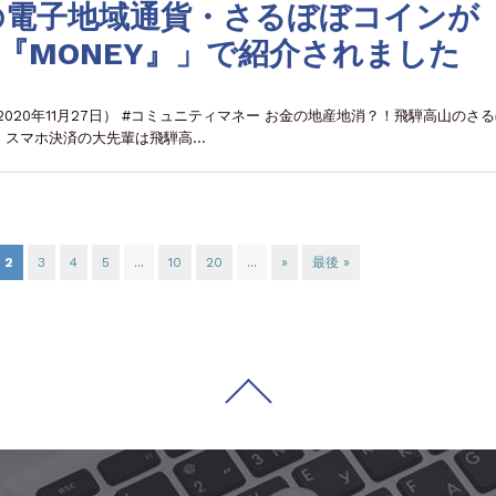
の電子地域通貨・さるぼぼコインが
OOK『MONEY』」で紹介されました
Y』（2020年11月27日） #コミュニティマネー お金の地産地消？！飛騨高山のさ
日） スマホ決済の大先輩は飛騨高…
2
3
4
5
...
10
20
...
»
最後 »