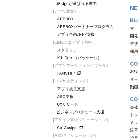
iRidgeが選ばれる理由
N
アプリ開発
APPBOX
BL
APPBOXパートナープログラム
マー
アプリ企画/RFP支援
開発
LINEミニアプリ開発
デザ
スクラッチ
採用
Kit-Curu（パッケージ）
CO
アプリマーケティングツール
お役
FANSHIP
サー
コンサルティング
動画
アプリ成長支援
ASO支援
CO
UXリサーチ
会社
ビジネスプロデュース支援
トッ
アサイン管理ソリューション
ミッ
Co-Assign
沿革
その他ソリューション