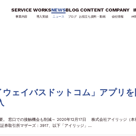
SERVICE
WORKS
NEWS
BLOG
CONTENT
COMPANY
I
事業内容
導入実績
ニュース
ブログ
お役立ち資料・動画
会社情報
IR
イウェイバスドットコム」アプリを
入
。 窓口での接触機会も削減～ 2020年12月17日 株式会社アイリッジ（本
証券取引所マザーズ：3917、以下「アイリッジ」…