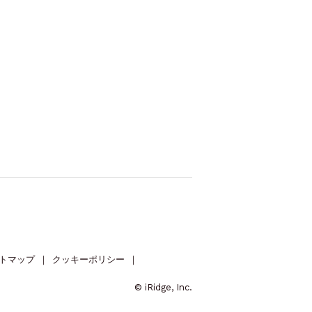
トマップ
｜
クッキーポリシー
｜
© iRidge, Inc.