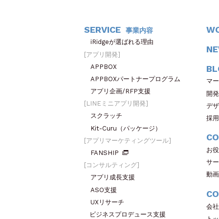
SERVICE
W
事業内容
iRidgeが選ばれる理由
N
アプリ開発
APPBOX
BL
APPBOXパートナープログラム
マー
アプリ企画/RFP支援
開発
LINEミニアプリ開発
デザ
スクラッチ
採用
Kit-Curu（パッケージ）
CO
アプリマーケティングツール
お役
FANSHIP
サー
コンサルティング
動画
アプリ成長支援
ASO支援
CO
UXリサーチ
会社
ビジネスプロデュース支援
トッ