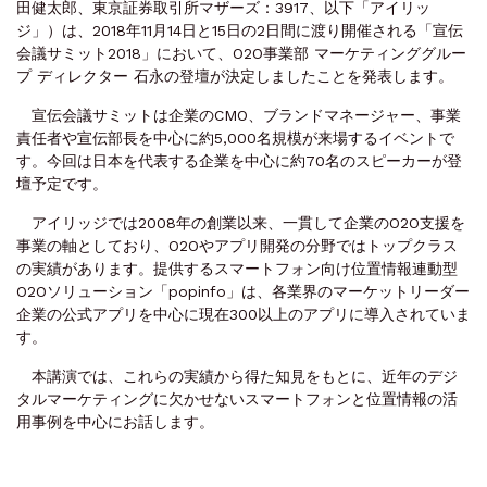
田健太郎、東京証券取引所マザーズ：3917、以下「アイリッ
ジ」）は、2018年11月14日と15日の2日間に渡り開催される「宣伝
会議サミット2018」において、O2O事業部 マーケティンググルー
プ ディレクター 石永の登壇が決定しましたことを発表します。
宣伝会議サミットは企業のCMO、ブランドマネージャー、事業
責任者や宣伝部長を中心に約5,000名規模が来場するイベントで
す。今回は日本を代表する企業を中心に約70名のスピーカーが登
壇予定です。
アイリッジでは2008年の創業以来、一貫して企業のO2O支援を
事業の軸としており、O2Oやアプリ開発の分野ではトップクラス
の実績があります。提供するスマートフォン向け位置情報連動型
O2Oソリューション「popinfo」は、各業界のマーケットリーダー
企業の公式アプリを中心に現在300以上のアプリに導入されていま
す。
本講演では、これらの実績から得た知見をもとに、近年のデジ
タルマーケティングに欠かせないスマートフォンと位置情報の活
用事例を中心にお話します。