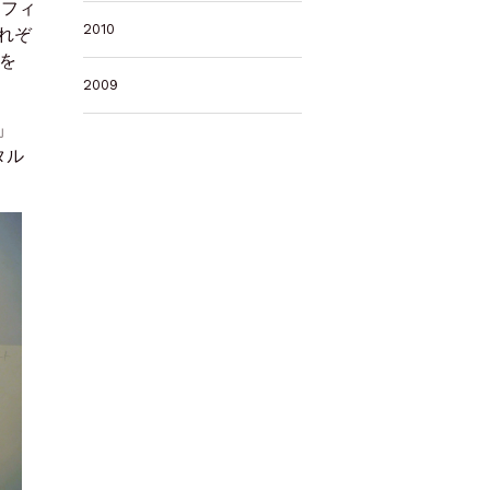
、フィ
2010
れぞ
を
2009
」
タル