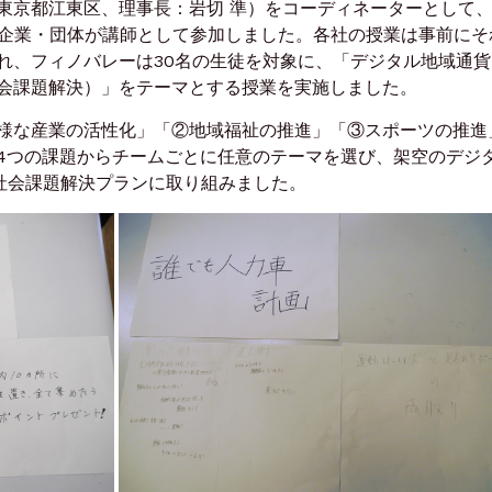
東京都江東区、理事長：岩切 準）をコーディネーターとして
組む企業・団体が講師として参加しました。各社の授業は事前にそ
れ、フィノバレーは30名の生徒を対象に、「デジタル地域通貨
会課題解決）」をテーマとする授業を実施しました。
様な産業の活性化」「②地域福祉の推進」「③スポーツの推進
4つの課題からチームごとに任意のテーマを選び、架空のデジ
た社会課題解決プランに取り組みました。