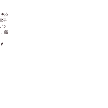
ル決済
電子
デジ
」、熊
りま