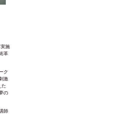
て実施
術革
ーク
刺激
えた
夢の
講師