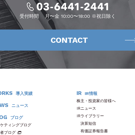
受付時間
月〜金 10:00〜18:00 ※祝日除く
CONTACT
ORKS
IR
導入実績
IR情報
株主・投資家の皆様へ
EWS
ニュース
IRニュース
IRライブラリー
OG
ブログ
決算短信
ケティングブログ
有価証券報告書
者ブログ