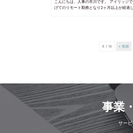
こんにちは、人事の市川です。 アイリッジ
げてのリモート勤務となり2ヶ月以上が経過
8 / 16
« 先頭
事業
サービ