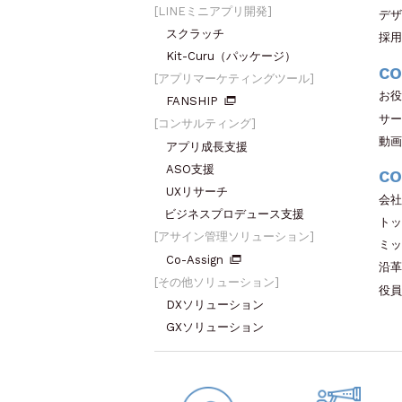
LINEミニアプリ開発
デザ
スクラッチ
採用
Kit-Curu（パッケージ）
CO
アプリマーケティングツール
お役
FANSHIP
サー
コンサルティング
動画
アプリ成長支援
ASO支援
CO
UXリサーチ
会社
ビジネスプロデュース支援
トッ
アサイン管理ソリューション
ミッ
Co-Assign
沿革
その他ソリューション
役員
DXソリューション
GXソリューション