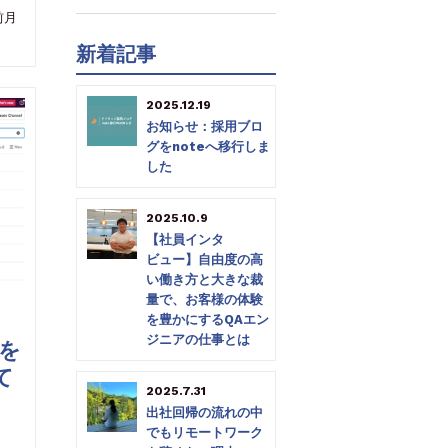
前月
新着記事
2025.12.19
お知らせ：採用ブロ
グをnoteへ移行しま
した
2025.10.9
【社員インタ
ビュー】自由度の高
い働き方と大きな裁
量で、お客様の体験
を豊かにするQAエン
ジニアの仕事とは
を
て
2025.7.31
出社回帰の流れの中
でもリモートワーク