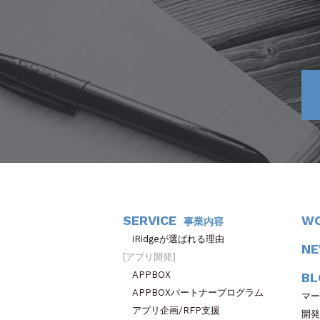
SERVICE
W
事業内容
iRidgeが選ばれる理由
N
アプリ開発
APPBOX
BL
APPBOXパートナープログラム
マー
アプリ企画/RFP支援
開発