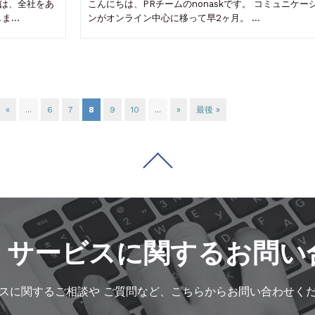
では、全社をあ
こんにちは、PRチームのnonaskです。 コミュニケー
しま…
ンがオンライン中心に移って早2ヶ月。 …
«
...
6
7
8
9
10
...
»
最後 »
・サービスに
関するお問い
スに関するご相談や
ご質問など、こちらからお問い合わせく