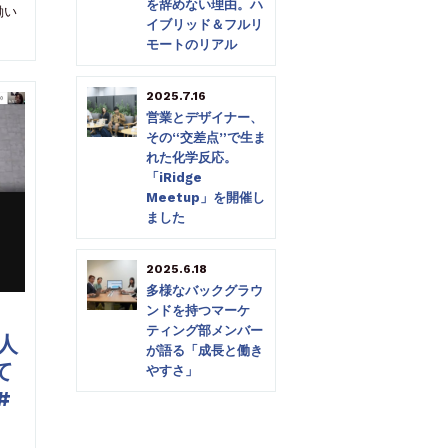
を辞めない理由。ハ
働い
イブリッド＆フルリ
モートのリアル
2025.7.16
営業とデザイナー、
その“交差点”で生ま
れた化学反応。
「iRidge
Meetup」を開催し
ました
2025.6.18
多様なバックグラウ
ンドを持つマーケ
ティング部メンバー
人
が語る「成長と働き
て
やすさ」
#