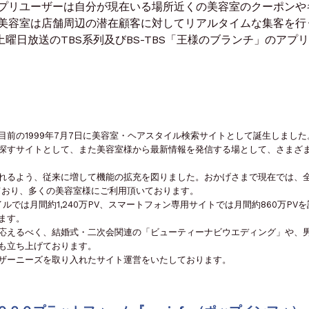
プリユーザーは自分が現在いる場所近くの美容室のクーポンや
美容室は店舗周辺の潜在顧客に対してリアルタイムな集客を行
日土曜日放送のTBS系列及びBS-TBS「王様のブランチ」のアプ
前の1999年7月7日に美容室・ヘアスタイル検索サイトとして誕生しました
を探すサイトとして、また美容室様から最新情報を発信する場として、さまざ
れるよう、従来に増して機能の拡充を図りました。おかげさまで現在では、
載しており、多くの美容室様にご利用頂いております。
バイルでは月間約1,240万PV、スマートフォン専用サイトでは月間約860万PV
ます。
応えるべく、結婚式・二次会関連の「ビューティーナビウエディング」や、
も立ち上げております。
ザーニーズを取り入れたサイト運営をいたしております。