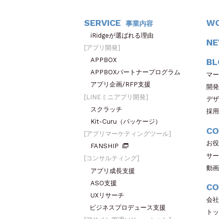
SERVICE
W
事業内容
iRidgeが選ばれる理由
N
アプリ開発
APPBOX
BL
APPBOXパートナープログラム
マー
アプリ企画/RFP支援
開発
LINEミニアプリ開発
デザ
スクラッチ
採用
Kit-Curu（パッケージ）
CO
アプリマーケティングツール
お役
FANSHIP
サー
コンサルティング
動画
アプリ成長支援
ASO支援
CO
UXリサーチ
会社
ビジネスプロデュース支援
トッ