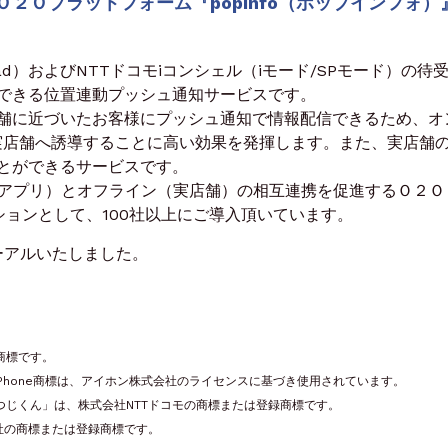
２Ｏプラットフォーム『popinfo（ポップインフォ）
e/iPad）およびNTTドコモiコンシェル（iモード/SPモード）の待
できる位置連動プッシュ通知サービスです。
舗に近づいたお客様にプッシュ通知で情報配信できるため、オ
実店舗へ誘導することに高い効果を発揮します。また、実店舗
とができるサービスです。
ット/アプリ）とオフライン（実店舗）の相互連携を促進するＯ２Ｏ
ションとして、100社以上にご導入頂いています。
ニューアルいたしました。
録商標です。
商標です。iPhone商標は、アイホン株式会社のライセンスに基づき使用されています。
つじくん」は、株式会社NTTドコモの商標または登録商標です。
社の商標または登録商標です。