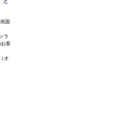
』と
受画面
ンラ
のお客
（オ