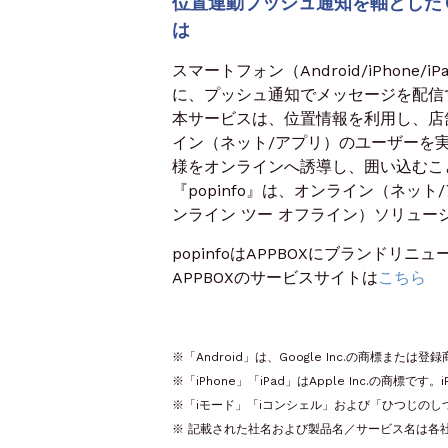
位置連動プッシュ通知を軸としたＯ
は
スマートフォン（Android/iPhon
に、プッシュ通知でメッセージを配信
本サービスは、位置情報を利用し、店
イン（ネット/アプリ）のユーザーを
様をオンラインへ誘導し、囲い込むこ
『popinfo』は、オンライン（ネ
ンライン ツー オフライン）ソリュー
popinfoはAPPBOXにブランドリ
APPBOXのサービスサイトは
こちら
※「Android」は、Google Inc.の商標または登
※「iPhone」「iPad」はApple Inc.の
※「iモード」「iコンシェル」および「ひつじのし
※ 記載された社名および製品名／サービス名は各