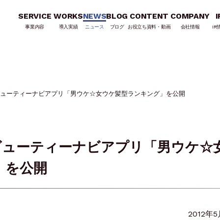
SERVICE
WORKS
NEWS
BLOG
CONTENT
COMPANY
I
事業内容
導入実績
ニュース
ブログ
お役立ち資料・動画
会社情報
IR
したビューティーナビアプリ「男ウケ☆女ウケ髪型ランキング」を公開
したビューティーナビアプリ「男ウケ☆
」を公開
2012年