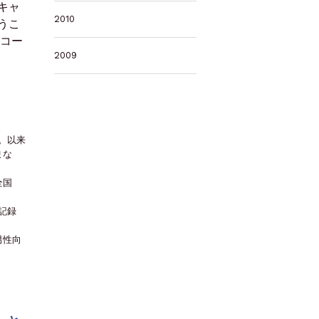
キャ
2010
うこ
リコー
2009
。以来
まな
全国
を記録
男性向