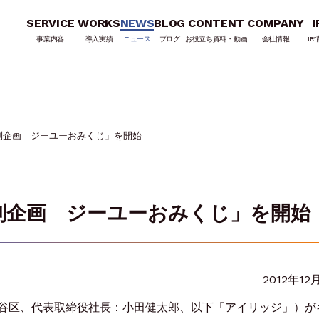
SERVICE
WORKS
NEWS
BLOG
CONTENT
COMPANY
I
事業内容
導入実績
ニュース
ブログ
お役立ち資料・動画
会社情報
IR
別企画 ジーユーおみくじ」を開始
別企画 ジーユーおみくじ」を開始
2012年12
谷区、代表取締役社長：小田健太郎、以下「アイリッジ」）が