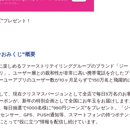
ズ”プレゼント！
ーおみくじ”概要
”に楽しめるファーストリテイリンググループのブランド「ジー
リ」。ユーザー層との親和性が非常に高い携帯電話を介したブ
ユーアプリのユーザー数が10ヶ月足らずで150万名と飛躍的
して、現在クリスマスバージョンとして全店で毎日5万名のお
ーポンが、新年の特別企画として全国にお年玉をお届けします
毎日抽選で1000名様に“990円ジーンズ”をプレゼント。「ジ
センサー、GPS、PUSH通知等、スマートフォンの持つポテン
にとって“役に立つ”情報を配信し続けています。