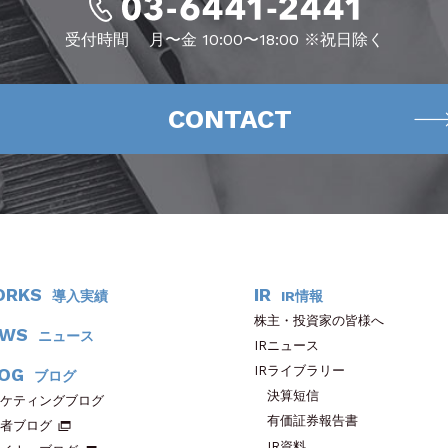
受付時間
月〜金 10:00〜18:00 ※祝日除く
CONTACT
ORKS
IR
導入実績
IR情報
株主・投資家の皆様へ
EWS
ニュース
IRニュース
IRライブラリー
OG
ブログ
決算短信
ケティングブログ
有価証券報告書
者ブログ
IR資料