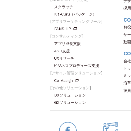
デザ
スクラッチ
採用
Kit-Curu（パッケージ）
CO
アプリマーケティングツール
お役
FANSHIP
サー
コンサルティング
動画
アプリ成長支援
ASO支援
CO
UXリサーチ
会社
ビジネスプロデュース支援
トッ
アサイン管理ソリューション
ミッ
Co-Assign
沿革
その他ソリューション
役員
DXソリューション
GXソリューション