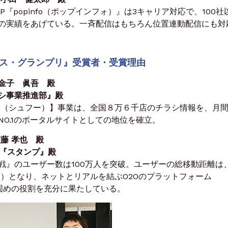
P『popinfo（ポップインフォ）』は3キャリア対応で、100社
の実績をあげている。一斉配信はもちろん位置連動配信にも対
ース・グランプリ』受賞者・受賞理由
金子 眞吾 殿
シ事業推進部』殿
o！（シュフー）】事業は、全国８万６千店のチラシ情報を、月間4
O.1のポータルサイトとしての地位を確立。
藤 孝也 殿
＆『スタンプ』殿
戦』のユーザー数は100万人を突破。ユーザーの総移動距離は
当）となり、ネットとリアルを結ぶO2Oのプラットフォーム
盤固めの役割を充分に果たしている。