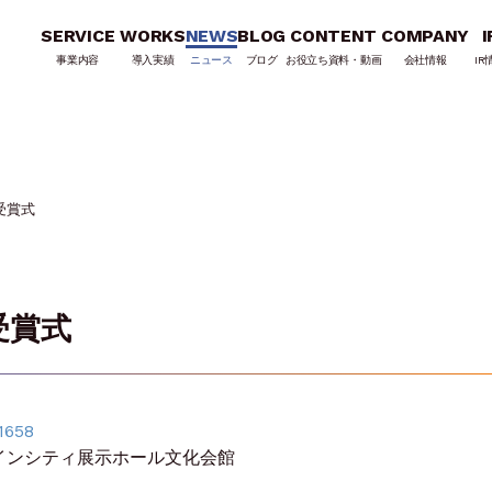
SERVICE
WORKS
NEWS
BLOG
CONTENT
COMPANY
I
事業内容
導入実績
ニュース
ブログ
お役立ち資料・動画
会社情報
IR
受賞式
受賞式
1658
シャインシティ展示ホール文化会館