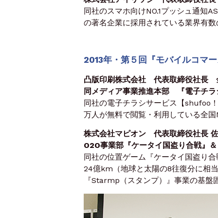
同社のスマホ向けNO.1プッシュ通知AS
の著名企業に採用されている業界有数
2013年・第５回『モバイルコマ
凸版印刷株式会社 代表取締役社長 
同メディア事業推進本部 『電子チラ
同社の電子チラシサービス【shufo
万人が無料で閲覧・利用している全国N
株式会社マピオン 代表取締役社長 佐
O2O事業部『ケータイ国盗り合戦』
同社の位置ゲーム『ケータイ国盗り合
24億km（地球と太陽の8往復分に相
『Starmp（スタンプ）』事業の基