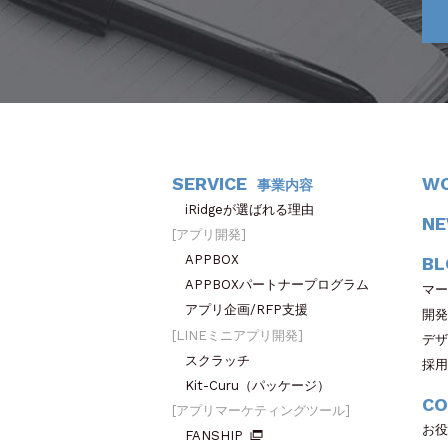
SERVICE
W
事業内容
iRidgeが選ばれる理由
N
アプリ開発
APPBOX
BL
APPBOXパートナープログラム
マー
アプリ企画/RFP支援
開発
LINEミニアプリ開発
デザ
スクラッチ
採用
Kit-Curu（パッケージ）
CO
アプリマーケティングツール
お役
FANSHIP