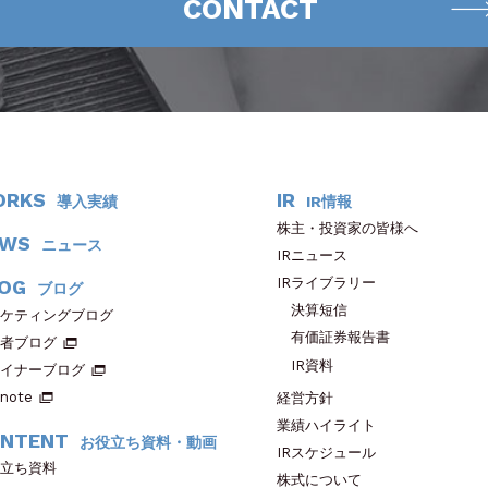
CONTACT
ORKS
IR
導入実績
IR情報
株主・投資家の皆様へ
EWS
ニュース
IRニュース
IRライブラリー
OG
ブログ
決算短信
ケティングブログ
有価証券報告書
者ブログ
IR資料
イナーブログ
note
経営方針
業績ハイライト
NTENT
お役立ち資料・動画
IRスケジュール
立ち資料
株式について