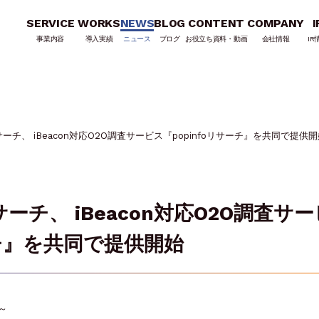
SERVICE
WORKS
NEWS
BLOG
CONTENT
COMPANY
I
事業内容
導入実績
ニュース
ブログ
お役立ち資料・動画
会社情報
IR
チ、 iBeacon対応O2O調査サービス『popinfoリサーチ』を共同で提供開
チ、 iBeacon対応O2O調査サー
ーチ』を共同で提供開始
～