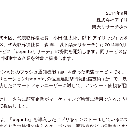
2014年9
株式会社アイ
楽天リサーチ株
代田区、代表取締役社長：小田 健太郎、以下 アイリッジ）と
、代表取締役社長：森 学、以下楽天リサーチ）は2014年9月
サービス『popinfoリサーチ』の提供を開始します。同サービス
に関連する企業を対象に提供します。
フォン向けのプッシュ通知機能
を使った調査サービスです。
（注1）
ューション｢popinfo｣の位置連動型情報配信技術
で、展
（注2）
訪したスマートフォンユーザーに対して、アンケート依頼を配
計し、さらに顧客企業がマーケティング施策に活用できるよう
て提供します。
、「popinfo」を導入したアプリをインストールしているス
すると当該施設で使えるクーポン券、商品券などが提供されま