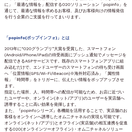
に」「最適な情報を」配信するO2Oソリューション「popinfo」を
通じて、最適な情報を求めるお客様、及びお客様向けの情報発信
を行う企業のご支援を行ってまいります。
「popinfo(ポップインフォ)」とは
2013年に“O2Oグランプリ”大賞を受賞した、スマートフォン
(Android/iPhone/iPad)の待受画面にプッシュ通知でメッセージを
配信できるASPサービスです。既存のスマートフォンアプリに組
み込むだけで、エンドユーザーのスマートフォンの待ち受け画面
へ「位置情報(GPS/Wi-Fi/iBeacon)
※海外対応済み
」「属性情
報」「時間帯」をトリガーに、伝えたい情報をポップアップさせ
ます。
指定した場所、人、時間帯への配信が可能なため、お店に近づい
たユーザーや、オンライン(ネット/アプリ)のユーザーを実店舗へ
誘導することに高い効果を発揮します。
また、『popinfoシリーズ』各機能を活用することで、実店舗のお
客様をオンラインへ誘導したオム二チャネルの実現も可能です。
オンライン(ネット/アプリ)とオフライン(実店舗)の相互連携を促進
するO2O(オンラインツーオフライン)・オム二チャネルソリュー