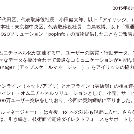
2015年6
代田区、代表取締役社長：小田健太郎、以下「アイリッジ」
(本社：東京都中央区、代表取締役社長：白鳥敏博、以下「電
2Oソリューション「popinfo」の技術提供したことをご報告
オムニチャネル化が加速する中、ユーザーの購買・行動データ、
々なデータを掛け合わせて最適なコミュニケーションが可能な
e Manager（アップスケールマネージャー）」をアイリッジの協
」はオンライン（ネット/アプリ）とオフライン（実店舗）の相互連
フライン）・オム二チャネルソリューションとして、小売、サー
,000万ユーザー突破をしており、今回の契約締結に至りました
ップスケールマネージャー）」は今後、IoTへの対応も視野に入れ、さら
は、引き続き、技術面で電通ダイレクトフォースをサポートし