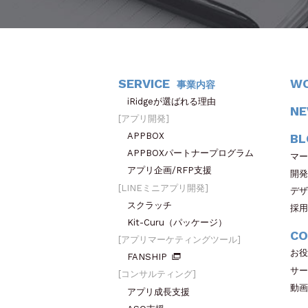
SERVICE
W
事業内容
iRidgeが選ばれる理由
N
アプリ開発
APPBOX
BL
APPBOXパートナープログラム
マー
アプリ企画/RFP支援
開発
LINEミニアプリ開発
デザ
スクラッチ
採用
Kit-Curu（パッケージ）
CO
アプリマーケティングツール
お役
FANSHIP
サー
コンサルティング
動画
アプリ成長支援