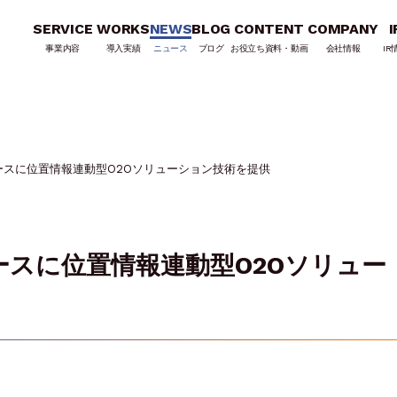
SERVICE
WORKS
NEWS
BLOG
CONTENT
COMPANY
I
事業内容
導入実績
ニュース
ブログ
お役立ち資料・動画
会社情報
IR
ースに位置情報連動型O2Oソリューション技術を提供
スに位置情報連動型O2Oソリュー