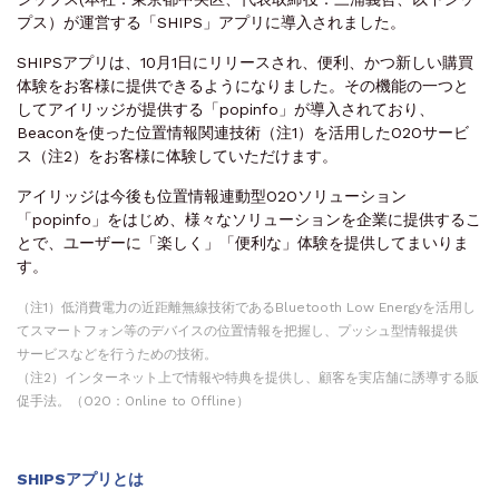
プス）が運営する「SHIPS」アプリに導入されました。
SHIPSアプリは、10月1日にリリースされ、便利、かつ新しい購買
体験をお客様に提供できるようになりました。その機能の一つと
してアイリッジが提供する「popinfo」が導入されており、
Beaconを使った位置情報関連技術（注1）を活用したO2Oサービ
ス（注2）をお客様に体験していただけます。
アイリッジは今後も位置情報連動型O2Oソリューション
「popinfo」をはじめ、様々なソリューションを企業に提供するこ
とで、ユーザーに「楽しく」「便利な」体験を提供してまいりま
す。
（注1）低消費電力の近距離無線技術であるBluetooth Low Energyを活用し
てスマートフォン等のデバイスの位置情報を把握し、プッシュ型情報提供
サービスなどを行うための技術。
（注2）インターネット上で情報や特典を提供し、顧客を実店舗に誘導する販
促手法。（O2O：Online to Offline）
SHIPSアプリとは