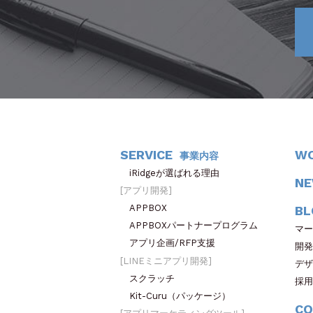
SERVICE
W
事業内容
iRidgeが選ばれる理由
N
アプリ開発
APPBOX
BL
APPBOXパートナープログラム
マー
アプリ企画/RFP支援
開発
LINEミニアプリ開発
デザ
スクラッチ
採用
Kit-Curu（パッケージ）
CO