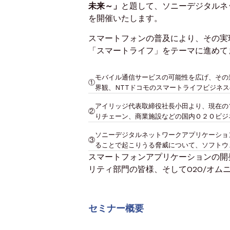
未来～」
と題して、ソニーデジタルネ
を開催いたします。
スマートフォンの普及により、その実
「スマートライフ」をテーマに進めて
モバイル通信サービスの可能性を広げ、その
①
界観、NTTドコモのスマートライフビジネ
アイリッジ代表取締役社長小田より、現在の
②
りチェーン、商業施設などの国内Ｏ２Ｏビジ
ソニーデジタルネットワークアプリケーショ
③
ることで起こりうる脅威について、ソフトウ
スマートフォンアプリケーションの開
リティ部門の皆様、そしてO2O/オ
セミナー概要