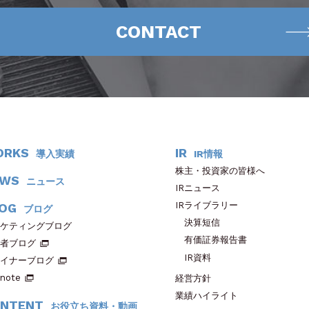
CONTACT
ORKS
IR
導入実績
IR情報
株主・投資家の皆様へ
EWS
ニュース
IRニュース
IRライブラリー
OG
ブログ
決算短信
ケティングブログ
有価証券報告書
者ブログ
IR資料
イナーブログ
note
経営方針
業績ハイライト
NTENT
お役立ち資料・動画