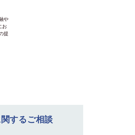
融や
にお
の提
に関するご相談