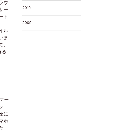
ラウ
2010
サー
ート
2009
イル
いま
て、
れる
マー
ン
座に
マホ
た