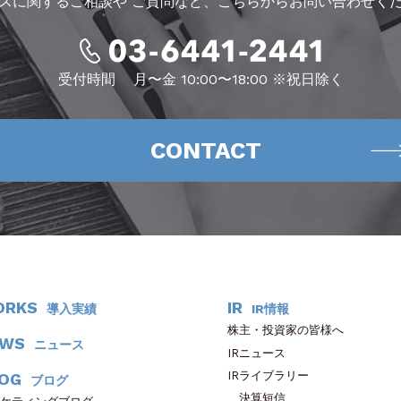
スに関するご相談や
ご質問など、こちらからお問い合わせく
受付時間
月〜金 10:00〜18:00 ※祝日除く
CONTACT
ORKS
IR
導入実績
IR情報
株主・投資家の皆様へ
EWS
ニュース
IRニュース
IRライブラリー
OG
ブログ
決算短信