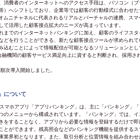
、消費者のインターネットへのアクセス手段は、パソコン（ブ
等）へシフトしており、企業等では顧客の行動様式に合わせた
やオムニチャネルに代表されるリアルとバーチャルの連携、スマ
して活用した顧客接点拡大のニーズが高まっています。
れまでのインターネットバンキングに加え、顧客のライフスタ
などを行うことができる、新たな顧客接点ツールが求められて
み込むことによって情報配信が可能となるソリューションとし
トが金融機関の顧客サービス満足向上に資すると判断され、採用さ
り順次導入開始しました。
」について
スマホアプリ「アプリバンキング」は、主に「バンキング」「
つのメニューから構成されています。「バンキング」では、イ
きをすることなく、アプリから必要な情報を登録するだけで即
ことができます。残高照会などのバンキング機能を提供するス
庫業界初となります。また、取引分析と位置情報を組み合わせ