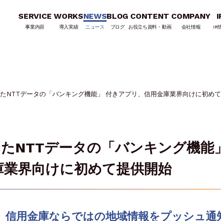
SERVICE
WORKS
NEWS
BLOG
CONTENT
COMPANY
I
事業内容
導入実績
ニュース
ブログ
お役立ち資料・動画
会社情報
IR
活用したNTTデータの「バンキング機能」 付きアプリ、信用金庫業界向けに初め
用したNTTデータの「バンキング機能
庫業界向けに初めて提供開始
より、信用金庫ならではの地域情報をプッシュ通