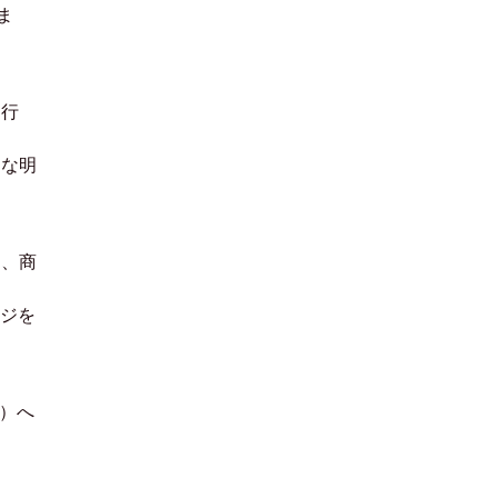
ま
を行
たな明
ン、商
ージを
）へ