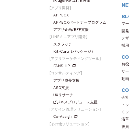
iRidgeが選ばれる理由
N
アプリ開発
APPBOX
BL
APPBOXパートナープログラム
マー
アプリ企画/RFP支援
開発
LINEミニアプリ開発
デザ
スクラッチ
採用
Kit-Curu（パッケージ）
CO
アプリマーケティングツール
お役
FANSHIP
サー
コンサルティング
動画
アプリ成長支援
ASO支援
CO
UXリサーチ
会社
ビジネスプロデュース支援
トッ
アサイン管理ソリューション
ミッ
Co-Assign
沿革
その他ソリューション
役員