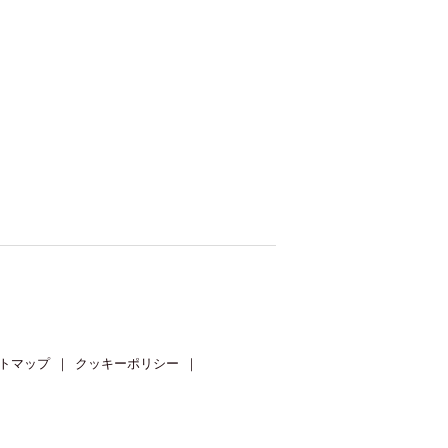
トマップ
｜
クッキーポリシー
｜
© iRidge, Inc.