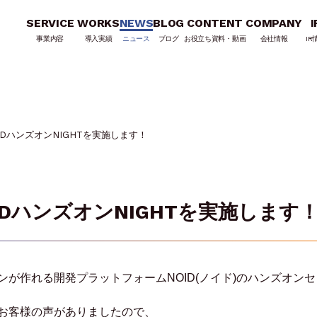
SERVICE
WORKS
NEWS
BLOG
CONTENT
COMPANY
I
事業内容
導入実績
ニュース
ブログ
お役立ち資料・動画
会社情報
IR
OIDハンズオンNIGHTを実施します！
OIDハンズオンNIGHTを実施します
が作れる開発プラットフォームNOID(ノイド)のハンズオンセ
お客様の声がありましたので、