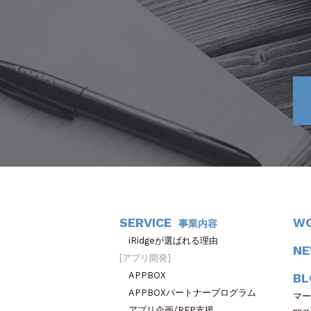
SERVICE
W
事業内容
iRidgeが選ばれる理由
N
アプリ開発
APPBOX
BL
APPBOXパートナープログラム
マー
アプリ企画/RFP支援