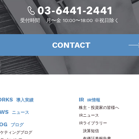
受付時間
月〜金 10:00〜18:00 ※祝日除く
CONTACT
ORKS
IR
導入実績
IR情報
株主・投資家の皆様へ
EWS
ニュース
IRニュース
IRライブラリー
OG
ブログ
決算短信
ケティングブログ
有価証券報告書