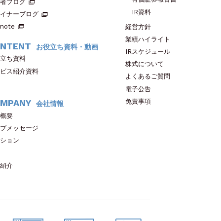
者ブログ
IR資料
イナーブログ
note
経営方針
業績ハイライト
NTENT
お役立ち資料・動画
IRスケジュール
立ち資料
株式について
ビス紹介資料
よくあるご質問
電子公告
免責事項
MPANY
会社情報
概要
プメッセージ
ション
紹介