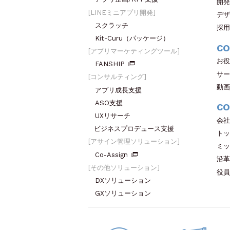
開発
LINEミニアプリ開発
デザ
スクラッチ
採用
Kit-Curu（パッケージ）
CO
アプリマーケティングツール
お役
FANSHIP
サー
コンサルティング
動画
アプリ成長支援
ASO支援
CO
UXリサーチ
会社
ビジネスプロデュース支援
トッ
アサイン管理ソリューション
ミッ
Co-Assign
沿革
その他ソリューション
役員
DXソリューション
GXソリューション