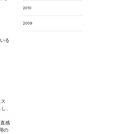
2010
2009
ている
にス
スし、
で直感
用の