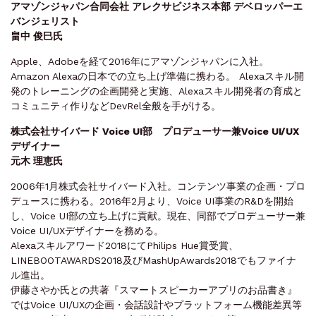
アマゾンジャパン合同会社 アレクサビジネス本部 デベロッパーエ
バンジェリスト
畠中 俊巳氏
Apple、Adobeを経て2016年にアマゾンジャパンに入社。
Amazon Alexaの日本での立ち上げ準備に携わる。 Alexaスキル開
発のトレーニングの企画開発と実施、Alexaスキル開発者の育成と
コミュニティ作りなどDevRel全般を手がける。
株式会社サイバード Voice UI部 プロデューサー兼Voice UI/UX
デザイナー
元木 理恵氏
2006年1月株式会社サイバード入社。コンテンツ事業の企画・プロ
デュースに携わる。2016年2月より、Voice UI事業のR&Dを開始
し、Voice UI部の立ち上げに貢献。現在、同部でプロデューサー兼
Voice UI/UXデザイナーを務める。
Alexaスキルアワード2018にてPhilips Hue賞受賞、
LINEBOOTAWARDS2018及びMashUpAwards2018でもファイナ
ル進出。
伊藤さやか氏との共著『スマートスピーカーアプリのお品書き』
ではVoice UI/UXの企画・会話設計やプラットフォーム機能差異等