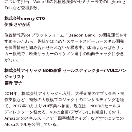
について担当。Voice UIの各種勉強会やセミナー等でのLightning
Talkなど登壇多数。
株式会社unerry CTO
伊藤 さやか氏
位置情報系IoTプラットフォーム「Beacon Bank」の開発運営をす
すめるかたわら、趣味ではじめたスマートスピーカースキル開発
を位置情報と組み合わせられないか模索中。休日はもっぱらサッ
カー観戦で、欧州サッカーのイケメン選手の動向チェックに余念
がない。
株式会社アイリッジ NOID事業 セールスディレクター/ VUIエバン
ジェリスト
雲野 智子
2014年、株式会社アイリッジへ入社。大手企業のアプリ企画・制
作支援など、複数の大規模プロジェクトのコンサルティングを経
て、2017年10月よりVUI事業へ参画。現在は、NOIDのセールス
ディレクターを務める。VUIの企画/デザインにも精通しており、
Amazonのスキルストアで「四字熟語クイズ」などすでに３つの
Alexaスキルを公開している。