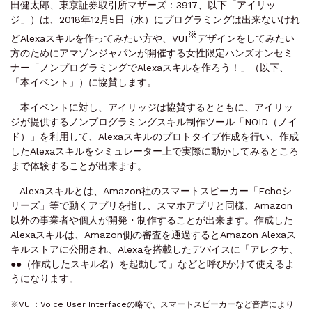
田健太郎、東京証券取引所マザーズ：3917、以下「アイリッ
ジ」）は、2018年12月5日（水）にプログラミングは出来ないけれ
※
どAlexaスキルを作ってみたい方や、VUI
デザインをしてみたい
方のためにアマゾンジャパンが開催する女性限定ハンズオンセミ
ナー「ノンプログラミングでAlexaスキルを作ろう！」（以下、
「本イベント」）に協賛します。
本イベントに対し、アイリッジは協賛するとともに、アイリッ
ジが提供するノンプログラミングスキル制作ツール「NOID（ノイ
ド）」を利用して、Alexaスキルのプロトタイプ作成を行い、作成
したAlexaスキルをシミュレーター上で実際に動かしてみるところ
まで体験することが出来ます。
Alexaスキルとは、Amazon社のスマートスピーカー「Echoシ
リーズ」等で動くアプリを指し、スマホアプリと同様、Amazon
以外の事業者や個人が開発・制作することが出来ます。作成した
Alexaスキルは、Amazon側の審査を通過するとAmazon Alexaス
キルストアに公開され、Alexaを搭載したデバイスに「アレクサ、
●●（作成したスキル名）を起動して」などと呼びかけて使えるよ
うになります。
※VUI：Voice User Interfaceの略で、スマートスピーカーなど音声により