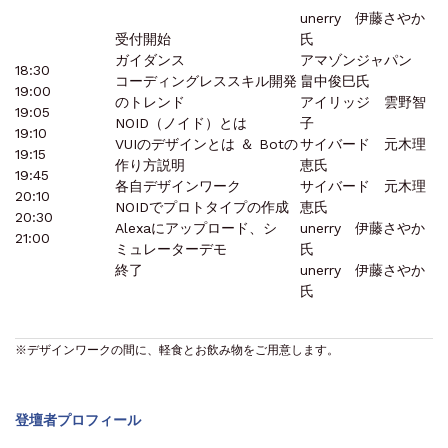
unerry 伊藤さやか
受付開始
氏
ガイダンス
アマゾンジャパン
18:30
コーディングレススキル開発
畠中俊巳氏
19:00
のトレンド
アイリッジ 雲野智
19:05
NOID（ノイド）とは
子
19:10
VUIのデザインとは ＆ Botの
サイバード 元木理
19:15
作り方説明
恵氏
19:45
各自デザインワーク
サイバード 元木理
20:10
NOIDでプロトタイプの作成
恵氏
20:30
Alexaにアップロード、シ
unerry 伊藤さやか
21:00
ミュレーターデモ
氏
終了
unerry 伊藤さやか
氏
※デザインワークの間に、軽食とお飲み物をご用意します。
登壇者プロフィール